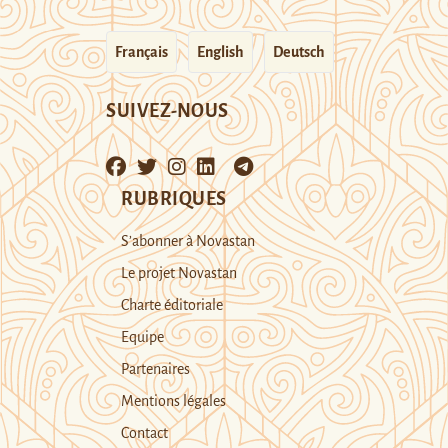
Français
English
Deutsch
SUIVEZ-NOUS
RUBRIQUES
S’abonner à Novastan
Le projet Novastan
Charte éditoriale
Equipe
Partenaires
Mentions légales
Contact