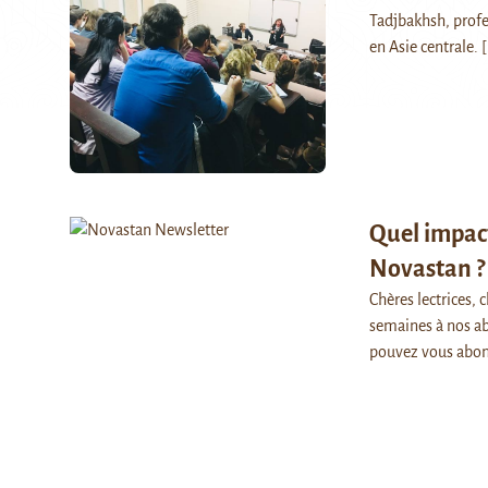
Tadjbakhsh, profes
en Asie centrale.
[
Quel impac
Novastan ?
Chères lectrices,
semaines à nos ab
pouvez vous abon