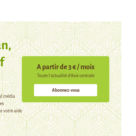
n,
f
A partir de 3 € / mois
Toute l’actualité d’Asie centrale
Abonnez-vous
ul média
mes
e votre aide