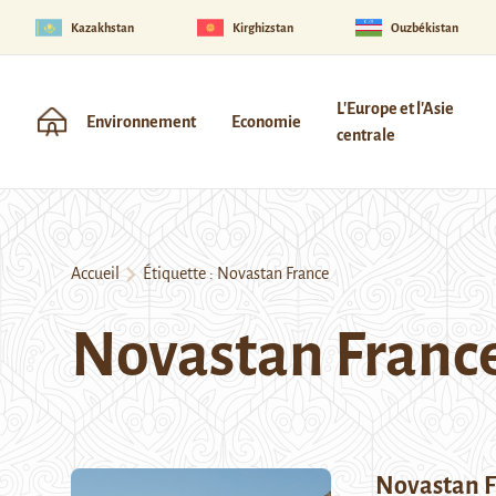
Kazakhstan
Kirghizstan
Ouzbékistan
L'Europe et l'Asie
Environnement
Economie
centrale
Accueil
Étiquette :
Novastan France
Novastan Franc
Novastan F