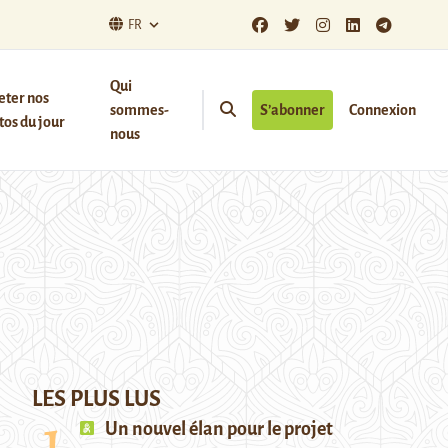
FR
Qui
eter nos
sommes-
S’abonner
Connexion
os du jour
nous
LES PLUS LUS
Un nouvel élan pour le projet