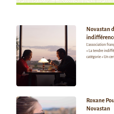
Novastan de
indifféren
L’association fra
« La tendre indif
catégorie « Un cer
Roxane Poul
Novastan