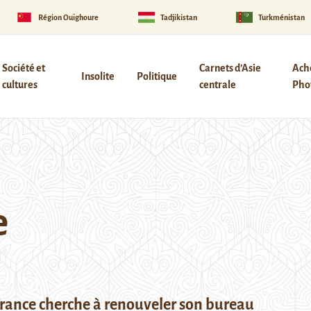
Région Ouïghoure
Tadjikistan
Turkménistan
Société et
Carnets d’Asie
Ach
Insolite
Politique
cultures
centrale
Phot
e
rance cherche à renouveler son bureau