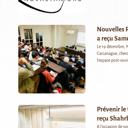
Nouvelles R
a reçu Sam
Le 19 décembre, 
Carcanague, cherch
l’espace post-sov
Prévenir le
reçu Shahr
A l’occasion de s