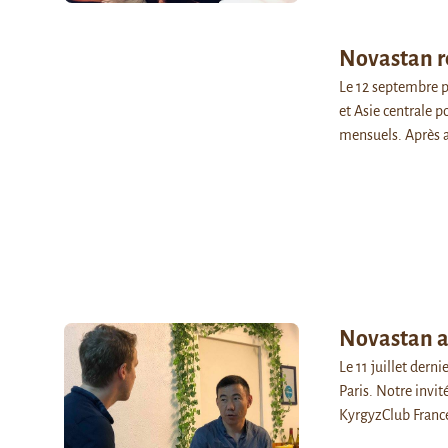
Novastan r
Le 12 septembre p
et Asie centrale 
mensuels. Après 
Novastan a
Le 11 juillet dern
Paris. Notre invi
KyrgyzClub Franc