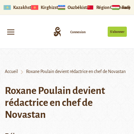
Kazakhstan
Kirghizstan
Ouzbékistan
Région Ouïghoure
Tadjik
S’abonner
Connexion
Accueil
Roxane Poulain devient rédactrice en chef de Novastan
Roxane Poulain devient
rédactrice en chef de
Novastan