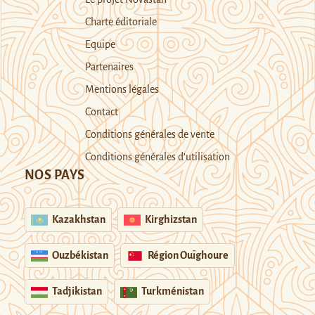
Charte éditoriale
Equipe
Partenaires
Mentions légales
Contact
Conditions générales de vente
Conditions générales d’utilisation
NOS PAYS
Kazakhstan
Kirghizstan
Ouzbékistan
Région Ouïghoure
Tadjikistan
Turkménistan