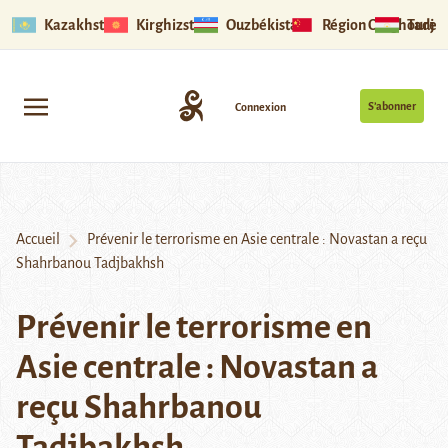
Kazakhstan
Kirghizstan
Ouzbékistan
Région Ouïghoure
Tadjik
S’abonner
Connexion
Accueil
Prévenir le terrorisme en Asie centrale : Novastan a reçu
Shahrbanou Tadjbakhsh
Prévenir le terrorisme en
Asie centrale : Novastan a
reçu Shahrbanou
Tadjbakhsh