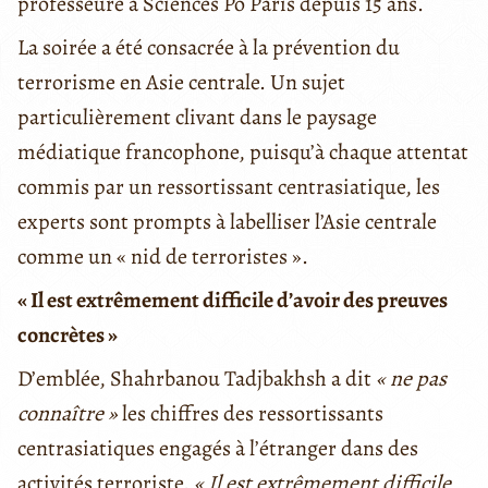
professeure à Sciences Po Paris depuis 15 ans.
La soirée a été consacrée à la prévention du
terrorisme en Asie centrale. Un sujet
particulièrement clivant dans le paysage
médiatique francophone, puisqu’à chaque attentat
commis par un ressortissant centrasiatique, les
experts sont prompts à labelliser l’Asie centrale
comme un « nid de terroristes ».
« Il est extrêmement difficile d’avoir des preuves
concrètes »
D’emblée, Shahrbanou Tadjbakhsh a dit
« ne pas
connaître »
les chiffres des ressortissants
centrasiatiques engagés à l’étranger dans des
activités terroriste.
« Il est extrêmement difficile