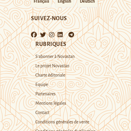
Français
English
Deutsch
SUIVEZ-NOUS
RUBRIQUES
S’abonner à Novastan
Le projet Novastan
Charte éditoriale
Equipe
Partenaires
Mentions légales
Contact
Conditions générales de vente