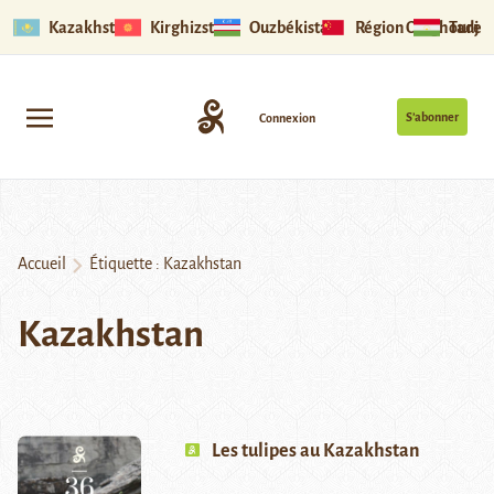
Kazakhstan
Kirghizstan
Ouzbékistan
Région Ouïghoure
Tadjik
S’abonner
Connexion
Accueil
Étiquette :
Kazakhstan
Kazakhstan
Les tulipes au Kazakhstan