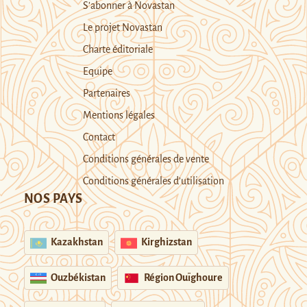
S’abonner à Novastan
Le projet Novastan
Charte éditoriale
Equipe
Partenaires
Mentions légales
Contact
Conditions générales de vente
Conditions générales d’utilisation
NOS PAYS
Kazakhstan
Kirghizstan
Ouzbékistan
Région Ouïghoure