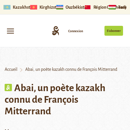
Kazakhstan
Kirghizstan
Ouzbékistan
Région Ouïghoure
Tadjik
S’abonner
Connexion
Accueil
Abai, un poète kazakh connu de François Mitterrand
Abai, un poète kazakh
connu de François
Mitterrand