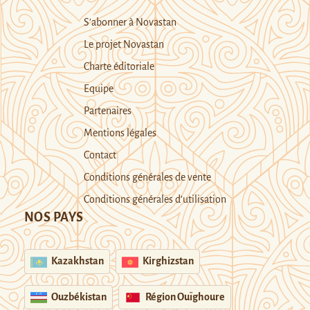
S’abonner à Novastan
Le projet Novastan
Charte éditoriale
Equipe
Partenaires
Mentions légales
Contact
Conditions générales de vente
Conditions générales d’utilisation
NOS PAYS
Kazakhstan
Kirghizstan
Ouzbékistan
Région Ouïghoure