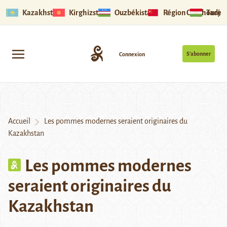
Kazakhstan
Kirghizstan
Ouzbékistan
Région Ouïghoure
Tadjik
S’abonner
Connexion
Accueil
Les pommes modernes seraient originaires du
Kazakhstan
Les pommes modernes
seraient originaires du
Kazakhstan