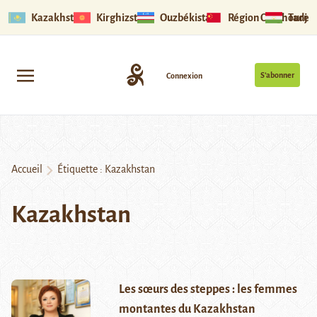
Kazakhstan
Kirghizstan
Ouzbékistan
Région Ouïghoure
Tadjik
S’abonner
Connexion
Accueil
Étiquette :
Kazakhstan
Kazakhstan
Les sœurs des steppes : les femmes
montantes du Kazakhstan