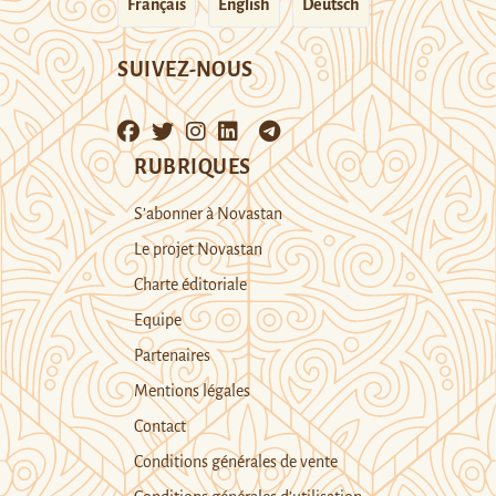
Français
English
Deutsch
SUIVEZ-NOUS
RUBRIQUES
S’abonner à Novastan
Le projet Novastan
Charte éditoriale
Equipe
Partenaires
Mentions légales
Contact
Conditions générales de vente