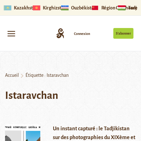
Kazakhstan
Kirghizstan
Ouzbékistan
Région Ouïghoure
Tadjik
S’abonner
Connexion
Accueil
Étiquette :
Istaravchan
Istaravchan
Un instant capturé : le Tadjikistan
sur des photographies du XIXème et