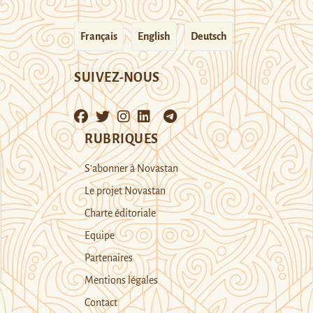
Français
English
Deutsch
SUIVEZ-NOUS
RUBRIQUES
S’abonner à Novastan
Le projet Novastan
Charte éditoriale
Equipe
Partenaires
Mentions légales
Contact