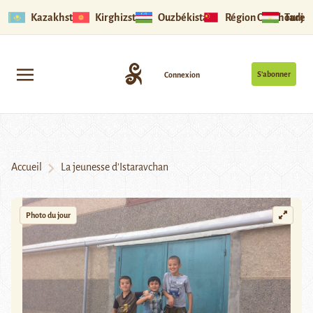
Kazakhstan
Kirghizstan
Ouzbékistan
Région Ouïghoure
Tadjik
S’abonner
Connexion
Accueil
La jeunesse d’Istaravchan
Photo du jour