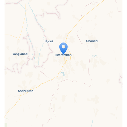
Travelers' Map is loading...
If you see this after your page is
loaded completely, leafletJS files are
missing.