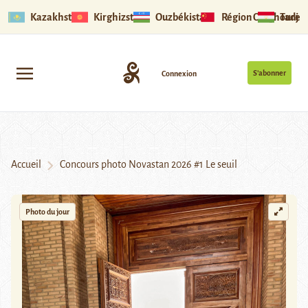
Kazakhstan
Kirghizstan
Ouzbékistan
Région Ouïghoure
Tadjik
S’abonner
Connexion
Accueil
Concours photo Novastan 2026 #1 Le seuil
Photo du jour