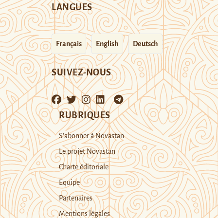
LANGUES
Français
English
Deutsch
SUIVEZ-NOUS
RUBRIQUES
S’abonner à Novastan
Le projet Novastan
Charte éditoriale
Equipe
Partenaires
Mentions légales