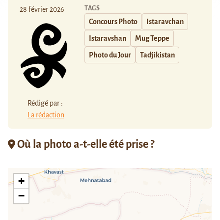
TAGS
28 février 2026
Concours Photo
Istaravchan
Istaravshan
Mug Teppe
Photo du Jour
Tadjikistan
Rédigé par :
La rédaction
Où la photo a-t-elle été prise ?
+
−