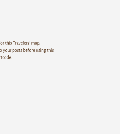
r this Travelers' map.
 your posts before using this
rtcode.