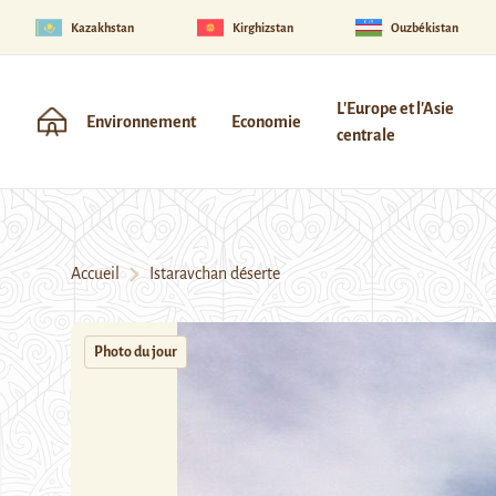
Kazakhstan
Kirghizstan
Ouzbékistan
L'Europe et l'Asie
Environnement
Economie
centrale
Accueil
Istaravchan déserte
Photo du jour