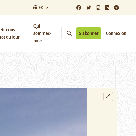
FR
Qui
eter nos
sommes-
S’abonner
Connexion
os du jour
nous