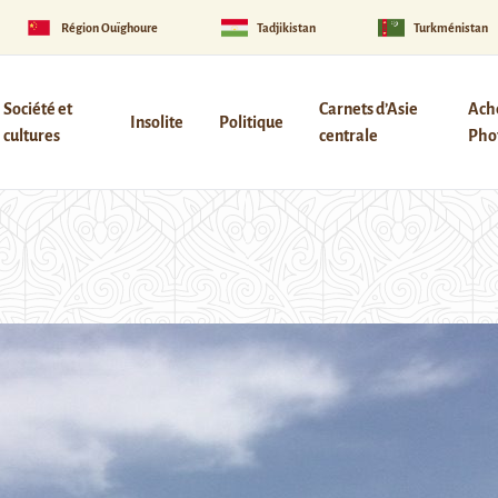
Région Ouïghoure
Tadjikistan
Turkménistan
Société et
Carnets d’Asie
Ach
Insolite
Politique
cultures
centrale
Phot