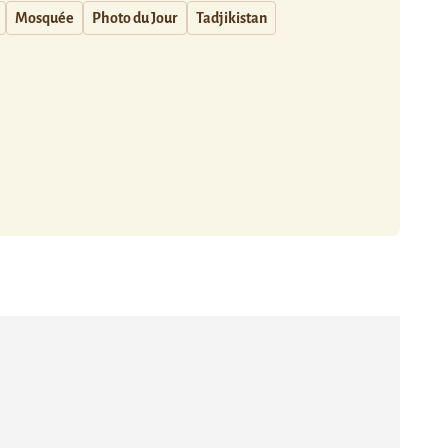
Mosquée
Photo du Jour
Tadjikistan