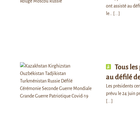
ont assisté au déf
le…
[...]
Tous les
au défilé d
Les présidents cen
prévu le 24 juin p
[...]