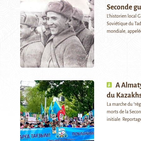
Seconde gu
L’historien local
Soviétique du Tadj
mondiale, appelé
A Almaty
du Kazakh
La marche du "ré
morts de la Secon
initiale. Reportag