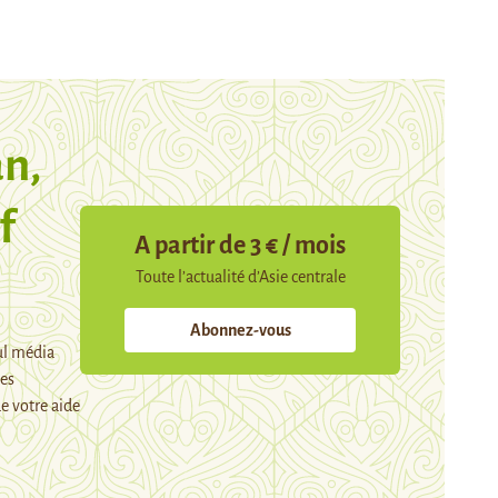
n,
f
A partir de 3 € / mois
Toute l’actualité d’Asie centrale
Abonnez-vous
ul média
mes
e votre aide