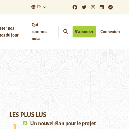
FR
Qui
eter nos
sommes-
S’abonner
Connexion
os du jour
nous
LES PLUS LUS
Un nouvel élan pour le projet