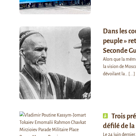
Dans les co
peuple » re
Seconde Gu
Alors que la mémo
la vision de Mosc
dévoilant la…
[...]
Trois pr
défilé de l
Le 24 juin dernier