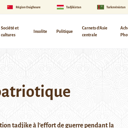
Région Ouïghoure
Tadjikistan
Turkménistan
Société et
Carnets d’Asie
Ach
Insolite
Politique
cultures
centrale
Phot
atriotique
tion tadjike à l’effort de guerre pendant la