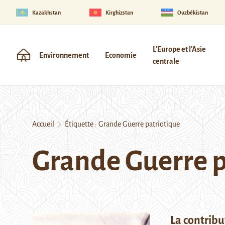
Kazakhstan
Kirghizstan
Ouzbékistan
L'Europe et l'Asie
Environnement
Economie
centrale
Accueil
Étiquette :
Grande Guerre patriotique
Grande Guerre p
La contribu