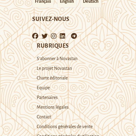
Français
English
Deutsch
SUIVEZ-NOUS
RUBRIQUES
S’abonner à Novastan
Le projet Novastan
Charte éditoriale
Equipe
Partenaires
Mentions légales
Contact
Conditions générales de vente