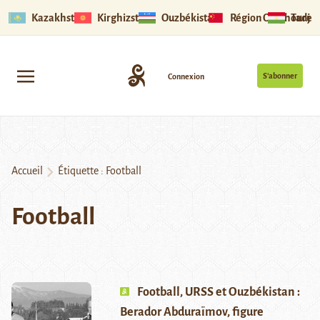
Kazakhstan
Kirghizstan
Ouzbékistan
Région Ouïghoure
Tadjik
S’abonner
Connexion
Accueil
Étiquette :
Football
Football
Football, URSS et Ouzbékistan :
Berador Abduraïmov, figure