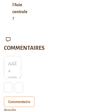
l’Asie
centrale
?
COMMENTAIRES
Commentaire
Annuler