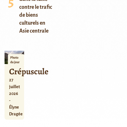
contre le trafic
de biens
culturels en
Asie centrale
Photo
du jour
Crépuscule
27
juillet
2026
-
Élyne
Dragée