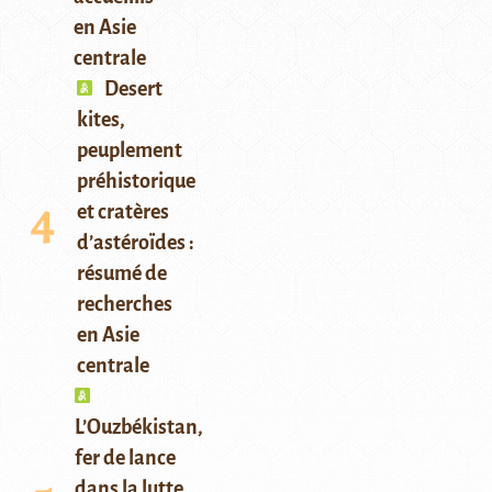
en Asie
centrale
Desert
kites,
peuplement
préhistorique
et cratères
d’astéroïdes :
résumé de
recherches
en Asie
centrale
L’Ouzbékistan,
fer de lance
dans la lutte