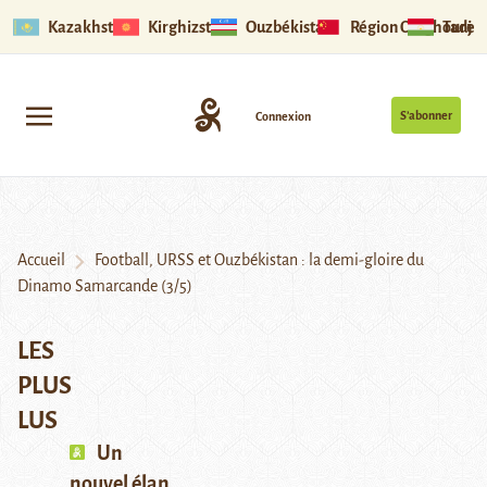
Kazakhstan
Kirghizstan
Ouzbékistan
Région Ouïghoure
Tadjik
S’abonner
Connexion
Accueil
Football, URSS et Ouzbékistan : la demi-gloire du
Dinamo Samarcande (3/5)
LES
PLUS
LUS
Un
nouvel élan