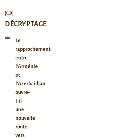
DÉCRYPTAGE
Le
rapprochement
entre
l’Arménie
et
l’Azerbaïdjan
ouvre-
t-il
une
nouvelle
route
vers