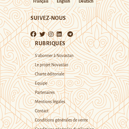
Français
English
Deutsch
SUIVEZ-NOUS
RUBRIQUES
S’abonner à Novastan
Le projet Novastan
Charte éditoriale
Equipe
Partenaires
Mentions légales
Contact
Conditions générales de vente