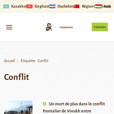
Kazakhstan
Kirghizstan
Ouzbékistan
Région Ouïghoure
Tadjik
S’abonner
Connexion
Accueil
Étiquette :
Conflit
Conflit
Un mort de plus dans le conflit
frontalier de Vorukh entre