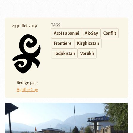
TAGS
23 juillet 2019
Accès abonné
Ak-Say
Conflit
Frontière
Kirghizstan
Tadjikistan
Vorukh
Rédigé par :
Agathe Guy