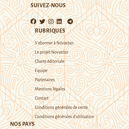
SUIVEZ-NOUS
RUBRIQUES
S’abonner à Novastan
Le projet Novastan
Charte éditoriale
Equipe
Partenaires
Mentions légales
Contact
Conditions générales de vente
Conditions générales d’utilisation
NOS PAYS