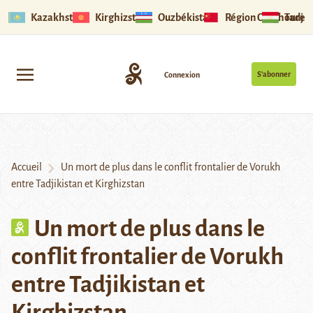
Kazakhstan
Kirghizstan
Ouzbékistan
Région Ouïghoure
Tadjik
S’abonner
Connexion
Accueil
Un mort de plus dans le conflit frontalier de Vorukh
entre Tadjikistan et Kirghizstan
Un mort de plus dans le
conflit frontalier de Vorukh
entre Tadjikistan et
Kirghizstan