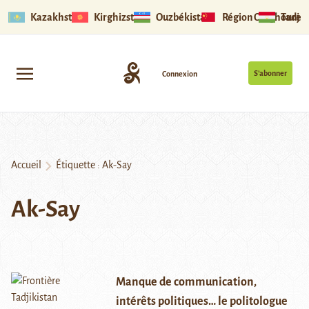
Kazakhstan
Kirghizstan
Ouzbékistan
Région Ouïghoure
Tadjik
S’abonner
Connexion
Accueil
Étiquette :
Ak-Say
Ak-Say
Manque de communication,
intérêts politiques… le politologue