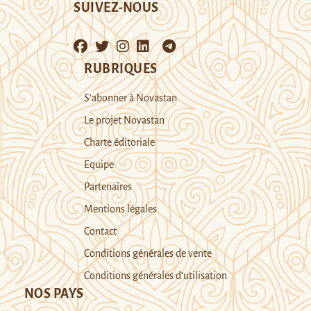
SUIVEZ-NOUS
RUBRIQUES
S’abonner à Novastan
Le projet Novastan
Charte éditoriale
Equipe
Partenaires
Mentions légales
Contact
Conditions générales de vente
Conditions générales d’utilisation
NOS PAYS