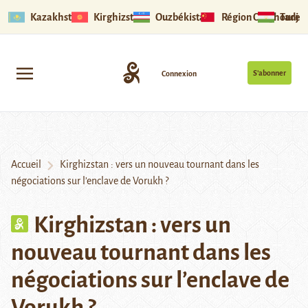
Kazakhstan
Kirghizstan
Ouzbékistan
Région Ouïghoure
Tadjik
S’abonner
Connexion
Accueil
Kirghizstan : vers un nouveau tournant dans les
négociations sur l’enclave de Vorukh ?
Kirghizstan : vers un
nouveau tournant dans les
négociations sur l’enclave de
Vorukh ?