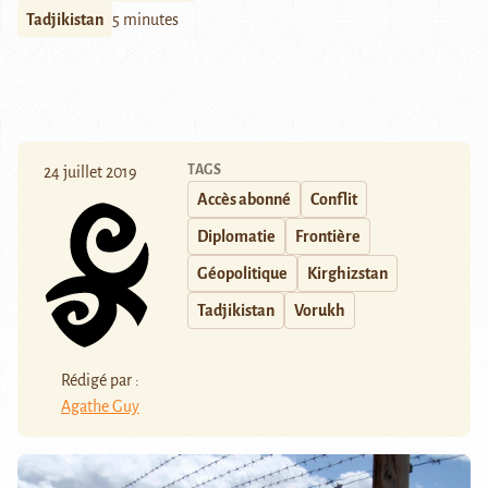
Tadjikistan
5 minutes
TAGS
24 juillet 2019
Accès abonné
Conflit
Diplomatie
Frontière
Géopolitique
Kirghizstan
Tadjikistan
Vorukh
Rédigé par :
Agathe Guy