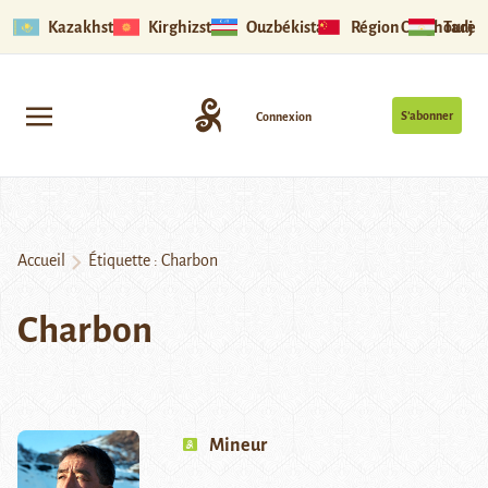
Kazakhstan
Kirghizstan
Ouzbékistan
Région Ouïghoure
Tadjik
S’abonner
Connexion
Accueil
Étiquette :
Charbon
Charbon
Mineur