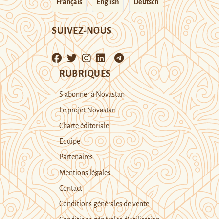
Français
English
Deutsch
SUIVEZ-NOUS
RUBRIQUES
S’abonner à Novastan
Le projet Novastan
Charte éditoriale
Equipe
Partenaires
Mentions légales
Contact
Conditions générales de vente