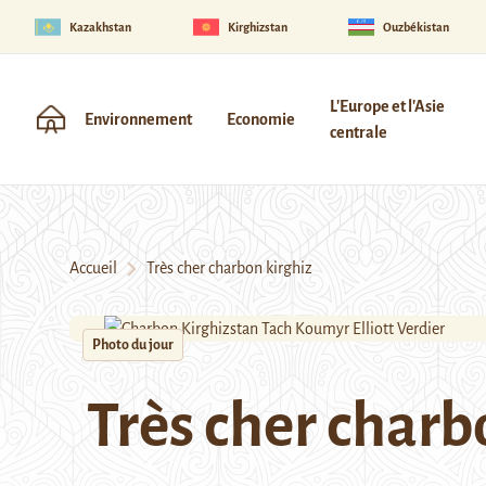
Kazakhstan
Kirghizstan
Ouzbékistan
L'Europe et l'Asie
Environnement
Economie
centrale
Accueil
Très cher charbon kirghiz
Photo du jour
Très cher charb