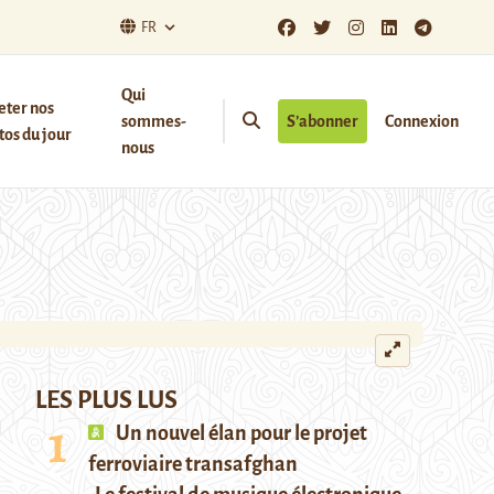
FR
Qui
eter nos
sommes-
S’abonner
Connexion
os du jour
nous
LES PLUS LUS
Un nouvel élan pour le projet
ferroviaire transafghan