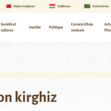
Région Ouïghoure
Tadjikistan
Turkménistan
Société et
Carnets d’Asie
Ach
Insolite
Politique
cultures
centrale
Phot
on kirghiz