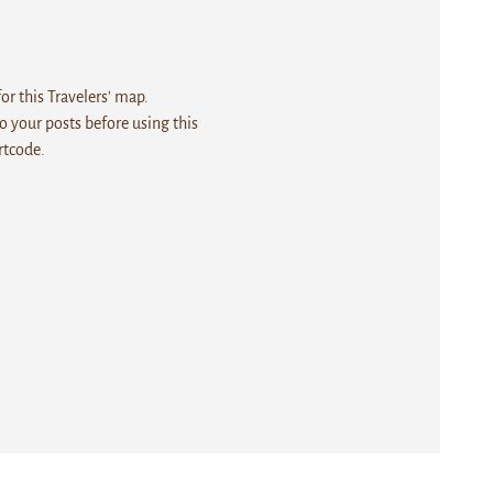
r this Travelers' map.
 your posts before using this
rtcode.