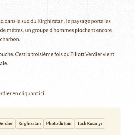
ad dans le sud du Kirghizstan, le paysage porte les
nes de mètres, un groupe d’hommes piochent encore
n charbon.
che. C’est la troisième fois qu’Elliott Verdier vient
ale.
erdier
en cliquant ici
.
 Verdier
Kirghizstan
Photo du Jour
Tach Koumyr