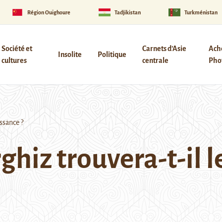
Région Ouïghoure
Tadjikistan
Turkménistan
Société et
Carnets d’Asie
Ach
Insolite
Politique
cultures
centrale
Phot
ssance ?
ghiz trouvera-t-il 