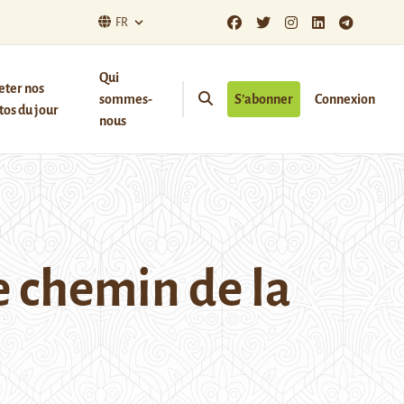
FR
Qui
eter nos
sommes-
S’abonner
Connexion
os du jour
nous
le chemin de la