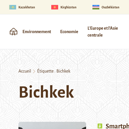
Kazakhstan
Kirghizstan
Ouzbékistan
L'Europe et l'Asie
Environnement
Economie
centrale
Accueil
Étiquette :
Bichkek
Bichkek
Smartph