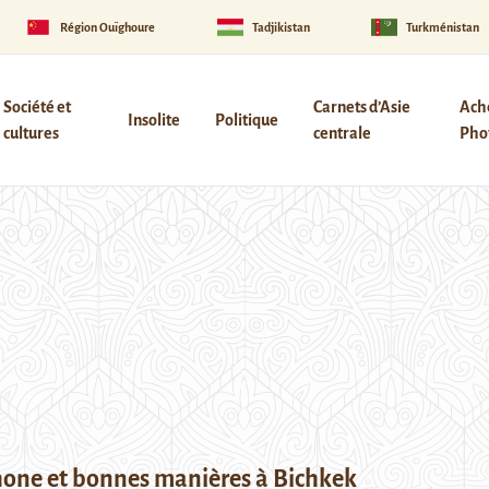
Région Ouïghoure
Tadjikistan
Turkménistan
Société et
Carnets d’Asie
Ach
Insolite
Politique
cultures
centrale
Phot
one et bonnes manières à Bichkek