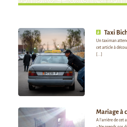
Taxi Bic
Un taximan attend
cet article à déc
[...]
Mariage à c
A l’arrière de cet 
« Ne prends pas de