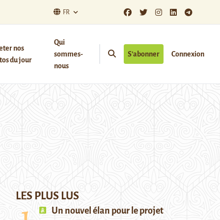
FR
Qui
eter nos
sommes-
S’abonner
Connexion
os du jour
nous
LES PLUS LUS
Un nouvel élan pour le projet