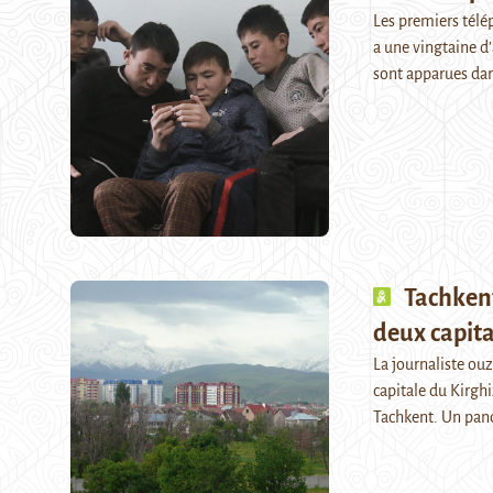
Les premiers télé
a une vingtaine d’
sont apparues d
Tachkent
deux capita
La journaliste ouz
capitale du Kirgh
Tachkent. Un pan