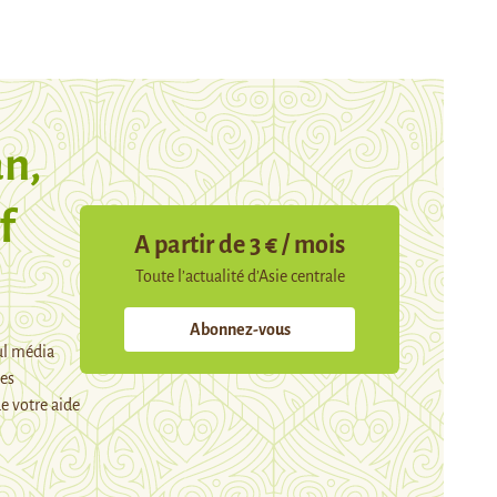
n,
f
A partir de 3 € / mois
Toute l’actualité d’Asie centrale
Abonnez-vous
ul média
mes
e votre aide