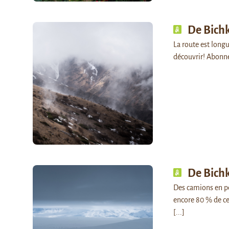
De Bich
La route est longu
découvrir! Abonn
De Bich
Des camions en pe
encore 80 % de ce
[...]