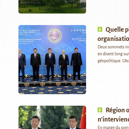
Quelle p
organisatio
Deux sommets inte
en disent long sur
géopolitique. L’A
Région o
n’intervien
En marge du somm