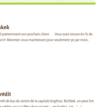
hkek
 patiemment son prochain client . . . Vous avez encore 80 % de
ouvrir! Abonnez-vous maintenant pour seulement 3€ par mois…
rédit
arrêt de bus du centre de la capitale kirghize, Bichkek, on peut lire
 crédits pour la fête (de mariage) », en kirghiz. Les…
[...]