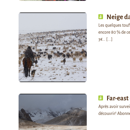
Neige da
Les quelques touf
encore 80 % de ce
3€…
[...]
Far-eas
Après avoir survei
découvrir! Abonn