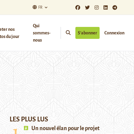
FR
Qui
eter nos
sommes-
S’abonner
Connexion
os du jour
nous
LES PLUS LUS
Un nouvel élan pour le projet