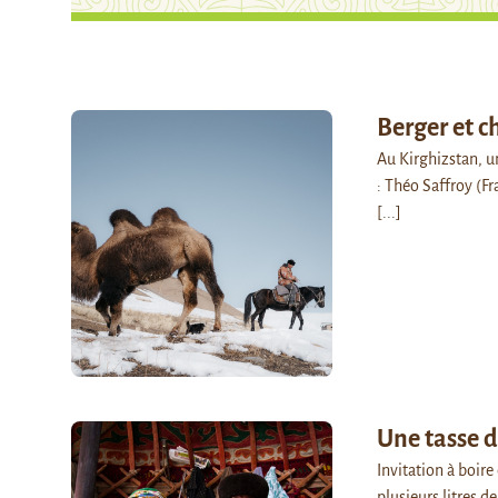
Berger et 
Au Kirghizstan, u
: Théo Saffroy (Fr
[...]
Une tasse 
Invitation à boir
plusieurs litres 