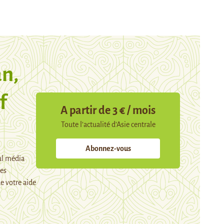
n,
f
A partir de 3 € / mois
Toute l’actualité d’Asie centrale
Abonnez-vous
ul média
mes
e votre aide