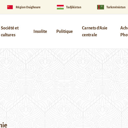
Région Ouïghoure
Tadjikistan
Turkménistan
Société et
Carnets d’Asie
Ach
Insolite
Politique
cultures
centrale
Phot
mie