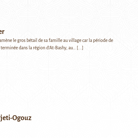
er
mène le gros bétail de sa famille au village car la période de
t terminée dans la région d’At-Bashy, au…
[...]
Djeti-Ogouz