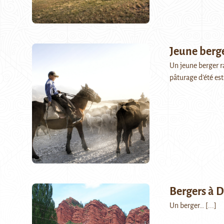
Jeune berg
Un jeune berger ra
pâturage d’été es
Bergers à 
Un berger…
[...]