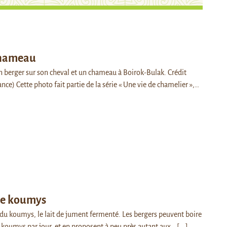
chameau
n berger sur son cheval et un chameau à Boirok-Bulak. Crédit
ance) Cette photo fait partie de la série « Une vie de chamelier »,…
de koumys
e du koumys, le lait de jument fermenté. Les bergers peuvent boire
de koumys par jour, et en proposent à peu près autant aux…
[...]