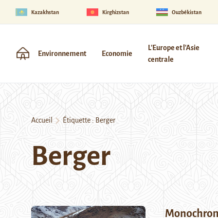
Kazakhstan
Kirghizstan
Ouzbékistan
L'Europe et l'Asie
Environnement
Economie
centrale
Accueil
Étiquette :
Berger
Berger
Monochro