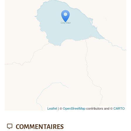
Travelers' Map is loading...
If you see this after your page is
loaded completely, leafletJS files are
missing.
Leaflet
| ©
OpenStreetMap
contributors and ©
CARTO
COMMENTAIRES