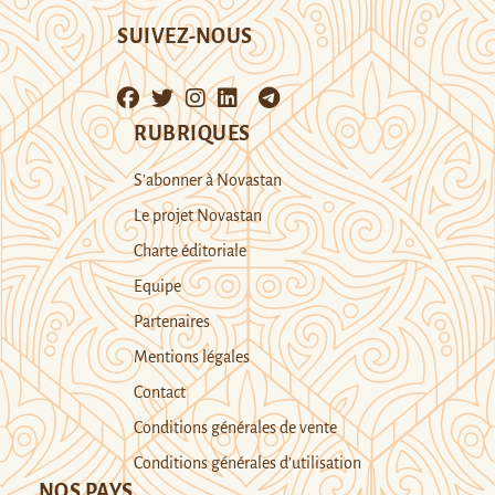
SUIVEZ-NOUS
RUBRIQUES
S’abonner à Novastan
Le projet Novastan
Charte éditoriale
Equipe
Partenaires
Mentions légales
Contact
Conditions générales de vente
Conditions générales d’utilisation
NOS PAYS