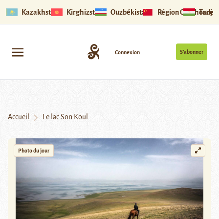
Kazakhstan
Kirghizstan
Ouzbékistan
Région Ouïghoure
Tadjik
S’abonner
Connexion
Accueil
Le lac Son Koul
Photo du jour