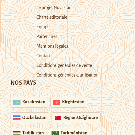
Le projet Novastan
Charte éditoriale
Equipe
Partenaires
Mentions légales
Contact
Conditions générales de vente
Conditions générales d’utilisation
NOS PAYS
Kazakhstan
Kirghizstan
Ouzbékistan
Région Ouïghoure
Tadjikistan
Turkménistan