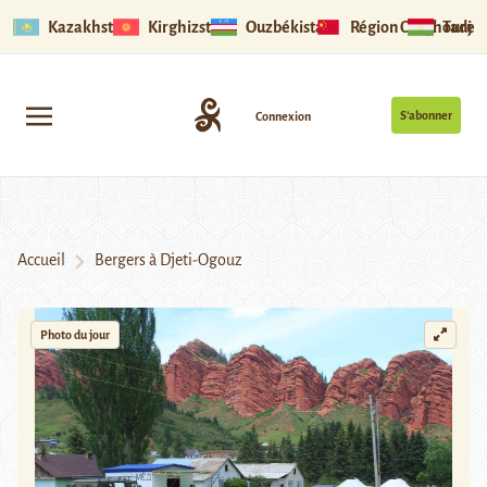
Kazakhstan
Kirghizstan
Ouzbékistan
Région Ouïghoure
Tadjik
S’abonner
Connexion
Accueil
Bergers à Djeti-Ogouz
Photo du jour