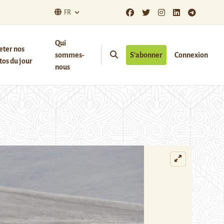
FR
Qui
eter nos
sommes-
S’abonner
Connexion
os du jour
nous