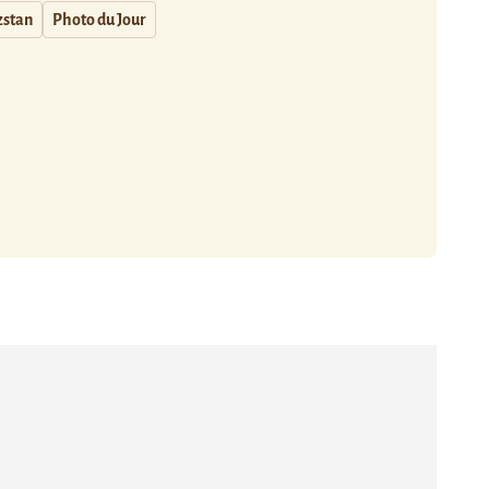
zstan
Photo du Jour