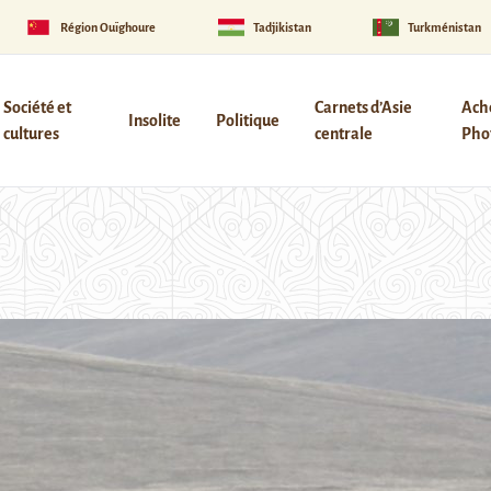
Région Ouïghoure
Tadjikistan
Turkménistan
Société et
Carnets d’Asie
Ach
Insolite
Politique
cultures
centrale
Phot