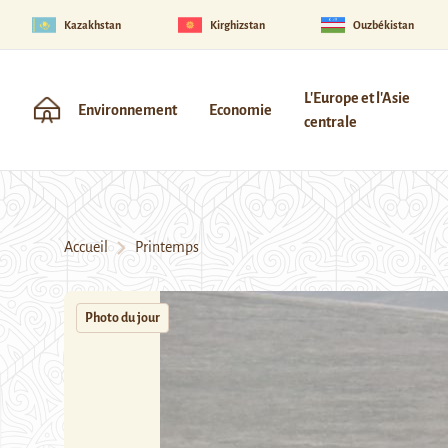
Kazakhstan
Kirghizstan
Ouzbékistan
L'Europe et l'Asie
Environnement
Economie
centrale
Accueil
Printemps
Photo du jour