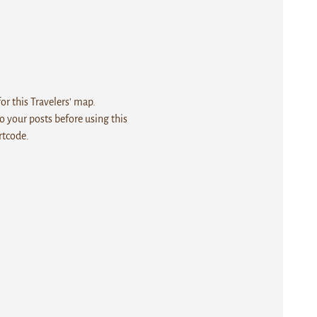
r this Travelers' map.
 your posts before using this
rtcode.