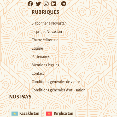
RUBRIQUES
S’abonner à Novastan
Le projet Novastan
Charte éditoriale
Equipe
Partenaires
Mentions légales
Contact
Conditions générales de vente
Conditions générales d’utilisation
NOS PAYS
Kazakhstan
Kirghizstan