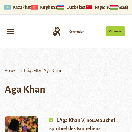
Kazakhstan
Kirghizstan
Ouzbékistan
Région Ouïghoure
Tadjik
S’abonner
Connexion
Accueil
Étiquette :
Aga Khan
Aga Khan
L’Aga Khan V, nouveau chef
spirituel des Ismaéliens