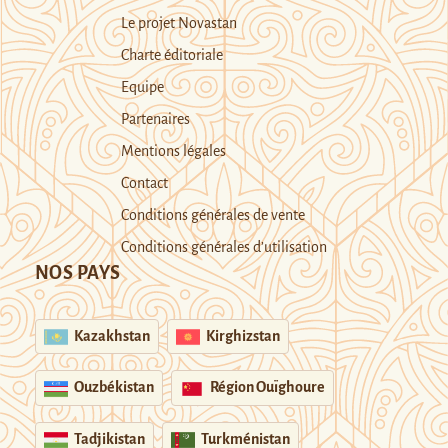
Le projet Novastan
Charte éditoriale
Equipe
Partenaires
Mentions légales
Contact
Conditions générales de vente
Conditions générales d’utilisation
NOS PAYS
Kazakhstan
Kirghizstan
Ouzbékistan
Région Ouïghoure
Tadjikistan
Turkménistan