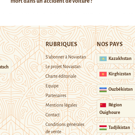
mort dans un accident de voiture ?
RUBRIQUES
NOS PAYS
S’abonner à Novastan
Kazakhstan
Le projet Novastan
tsch
Kirghizstan
Charte éditoriale
Equipe
Ouzbékistan
Partenaires
Région
Mentions légales
Ouïghoure
Contact
Conditions générales
Tadjikistan
de vente