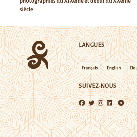
photographies du XIXème et début du XXème
siècle
LANGUES
Français
English
Deu
SUIVEZ-NOUS