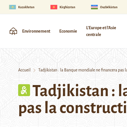
Kazakhstan
Kirghizstan
Ouzbékistan
L'Europe et l'Asie
Environnement
Economie
centrale
Accueil
Tadjikistan : la Banque mondiale ne financera pas l
Tadjikistan :
pas la construc