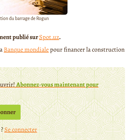
ction du barrage de Rogun
ement publié sur
Spot.uz
.
la
Banque mondiale
pour financer la construction
ouvrir!
Abonnez-vous maintenant pour
bonner
 ?
Se connecter