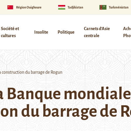
Région Ouïghoure
Tadjikistan
Turkménistan
Société et
Carnets d’Asie
Ach
Insolite
Politique
cultures
centrale
Phot
a construction du barrage de Rogun
 la Banque mondiale
tion du barrage de 