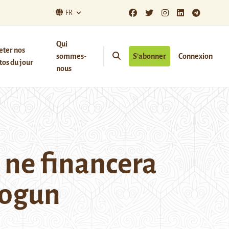
FR
Qui
eter nos
sommes-
S’abonner
Connexion
os du jour
nous
 ne financera
Rogun