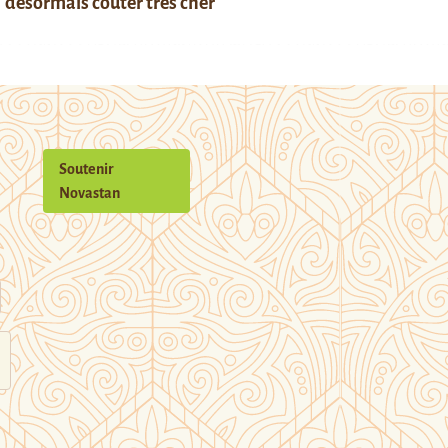
désormais coûter très cher
Soutenir
Novastan