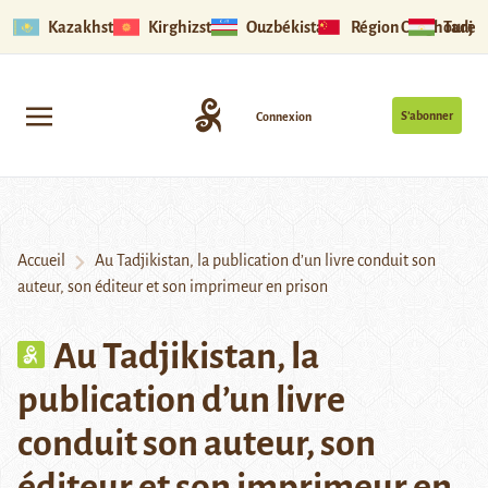
Kazakhstan
Kirghizstan
Ouzbékistan
Région Ouïghoure
Tadjik
S’abonner
Connexion
Accueil
Au Tadjikistan, la publication d’un livre conduit son
auteur, son éditeur et son imprimeur en prison
Au Tadjikistan, la
publication d’un livre
conduit son auteur, son
éditeur et son imprimeur en