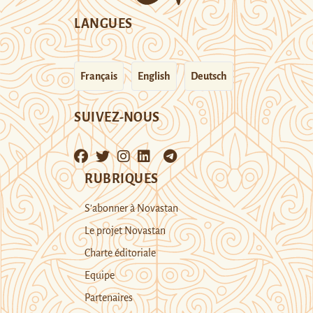
LANGUES
Français
English
Deutsch
SUIVEZ-NOUS
RUBRIQUES
S’abonner à Novastan
Le projet Novastan
Charte éditoriale
Equipe
Partenaires