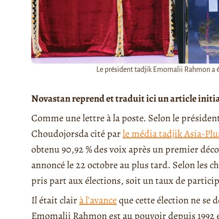
Le président tadjik Emomalii Rahmon a ét
Novastan reprend et traduit ici un article init
Comme une lettre à la poste. Selon le présiden
Choudojorsda cité par
le média tadjik Asia-Plu
obtenu 90,92 % des voix après un premier décom
annoncé le 22 octobre au plus tard. Selon les ch
pris part aux élections, soit un taux de partici
Il était clair
à l'avance
que cette élection ne se 
Emomalii Rahmon est au pouvoir depuis 1992 et 