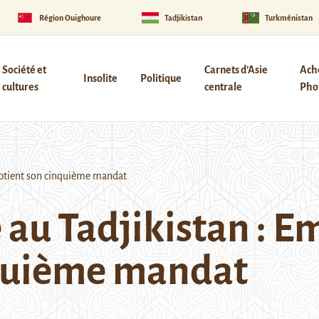
Région Ouïghoure
Tadjikistan
Turkménistan
Société et
Carnets d’Asie
Ach
Insolite
Politique
cultures
centrale
Phot
obtient son cinquième mandat
e au Tadjikistan :
nquième mandat