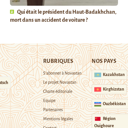
Qui était le président du Haut-Badakhchan,
mort dans un accident de voiture ?
RUBRIQUES
NOS PAYS
S’abonner à Novastan
Kazakhstan
Le projet Novastan
tsch
Kirghizstan
Charte éditoriale
Equipe
Ouzbékistan
Partenaires
Région
Mentions légales
Ouïghoure
Contact