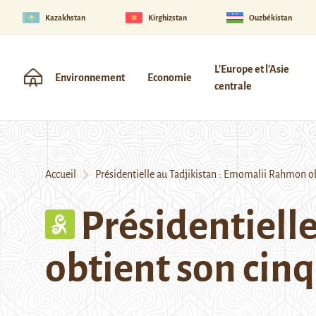
Kazakhstan
Kirghizstan
Ouzbékistan
L'Europe et l'Asie
Environnement
Economie
centrale
Accueil
Présidentielle au Tadjikistan : Emomalii Rahmon 
Présidentiell
obtient son ci