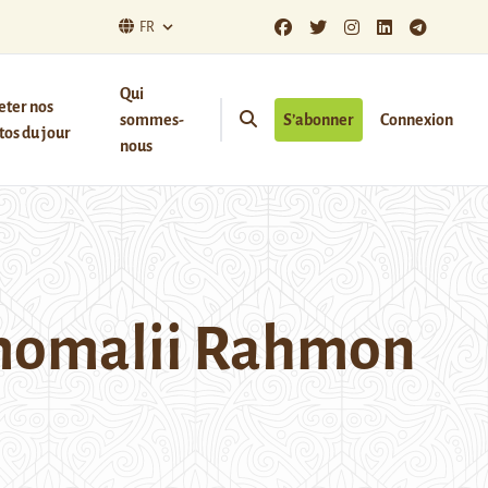
FR
Qui
eter nos
sommes-
S’abonner
Connexion
os du jour
nous
 Emomalii Rahmon