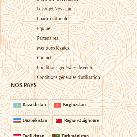
Le projet Novastan
Charte éditoriale
Equipe
Partenaires
Mentions légales
Contact
Conditions générales de vente
Conditions générales d’utilisation
NOS PAYS
Kazakhstan
Kirghizstan
Ouzbékistan
Région Ouïghoure
Tadjikistan
Turkménistan