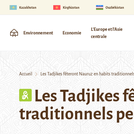
Kazakhstan
Kirghizstan
Ouzbékistan
L'Europe et l'Asie
Environnement
Economie
centrale
Accueil
Les Tadjikes fêteront Nauruz en habits traditionnel
Les Tadjikes 
traditionnels p