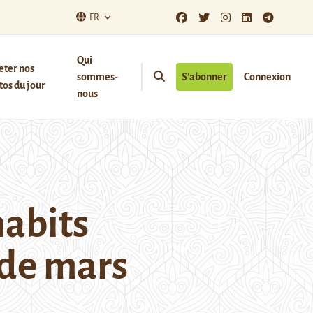
FR
Qui
eter nos
sommes-
S’abonner
Connexion
os du jour
nous
habits
 de mars