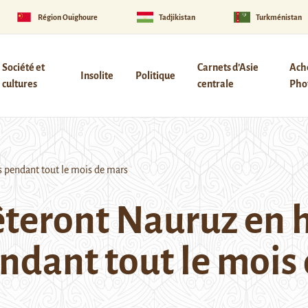
Région Ouïghoure
Tadjikistan
Turkménistan
Société et
Carnets d’Asie
Ach
Insolite
Politique
cultures
centrale
Phot
s pendant tout le mois de mars
fêteront Nauruz en 
endant tout le mois