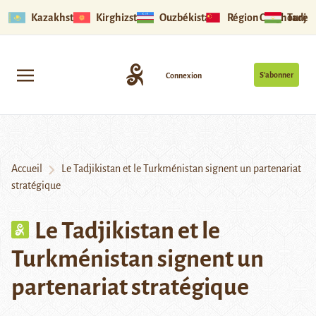
Kazakhstan
Kirghizstan
Ouzbékistan
Région Ouïghoure
Tadjik
S’abonner
Connexion
Accueil
Le Tadjikistan et le Turkménistan signent un partenariat
stratégique
Le Tadjikistan et le
Turkménistan signent un
partenariat stratégique