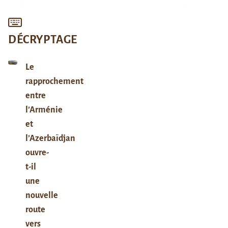
DÉCRYPTAGE
Le
rapprochement
entre
l’Arménie
et
l’Azerbaïdjan
ouvre-
t-il
une
nouvelle
route
vers