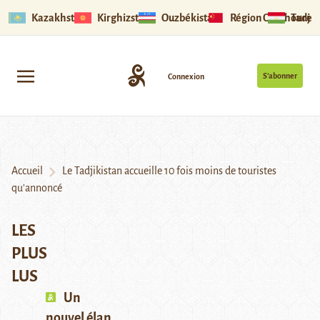
Kazakhstan
Kirghizstan
Ouzbékistan
Région Ouïghoure
Tadjik
S’abonner
Connexion
Accueil
Le Tadjikistan accueille 10 fois moins de touristes
qu’annoncé
LES
PLUS
LUS
Un
nouvel élan