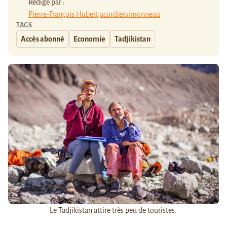
Rédigé par :
Pierre-François Hubert
acordiersimonneau
TAGS
Accès abonné
Economie
Tadjikistan
Le Tadjikistan attire très peu de touristes.