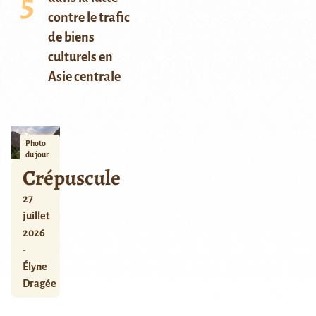
contre le trafic
de biens
culturels en
Asie centrale
Photo
du jour
Crépuscule
27
juillet
2026
-
Élyne
Dragée