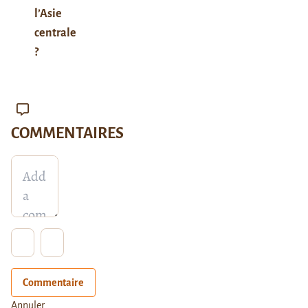
l’Asie
centrale
?
COMMENTAIRES
Commentaire
Annuler