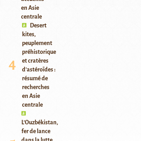
en Asie
centrale
Desert
kites,
peuplement
préhistorique
et cratères
d’astéroïdes :
résumé de
recherches
en Asie
centrale
L’Ouzbékistan,
fer de lance
dans la lutte