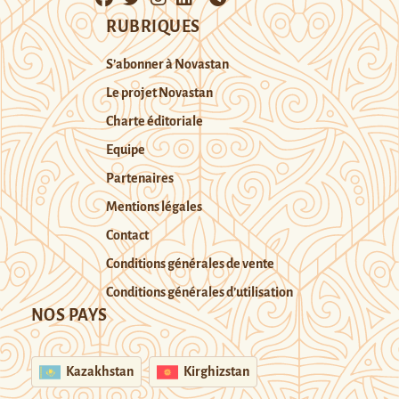
RUBRIQUES
S’abonner à Novastan
Le projet Novastan
Charte éditoriale
Equipe
Partenaires
Mentions légales
Contact
Conditions générales de vente
Conditions générales d’utilisation
NOS PAYS
Kazakhstan
Kirghizstan