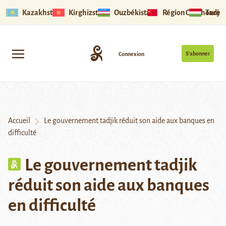
Kazakhstan
Kirghizstan
Ouzbékistan
Région Ouïghoure
Tadjik
S’abonner
Connexion
Accueil
Le gouvernement tadjik réduit son aide aux banques en
difficulté
Le gouvernement tadjik
réduit son aide aux banques
en difficulté