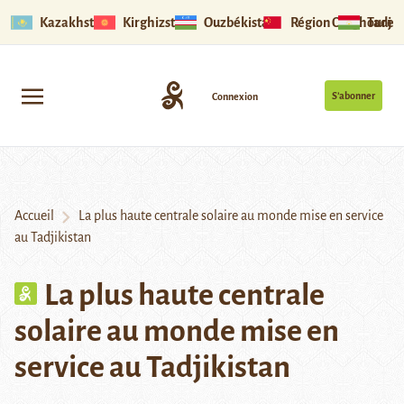
Kazakhstan
Kirghizstan
Ouzbékistan
Région Ouïghoure
Tadjik
S’abonner
Connexion
Accueil
La plus haute centrale solaire au monde mise en service
au Tadjikistan
La plus haute centrale
solaire au monde mise en
service au Tadjikistan