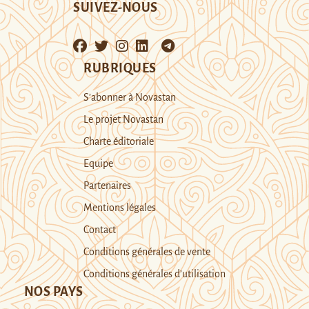
SUIVEZ-NOUS
RUBRIQUES
S’abonner à Novastan
Le projet Novastan
Charte éditoriale
Equipe
Partenaires
Mentions légales
Contact
Conditions générales de vente
Conditions générales d’utilisation
NOS PAYS