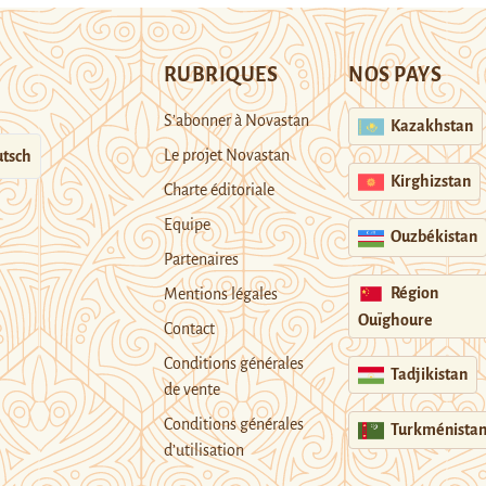
RUBRIQUES
NOS PAYS
S’abonner à Novastan
Kazakhstan
Le projet Novastan
tsch
Kirghizstan
Charte éditoriale
Equipe
Ouzbékistan
Partenaires
Région
Mentions légales
Ouïghoure
Contact
Conditions générales
Tadjikistan
de vente
Conditions générales
Turkménista
d’utilisation