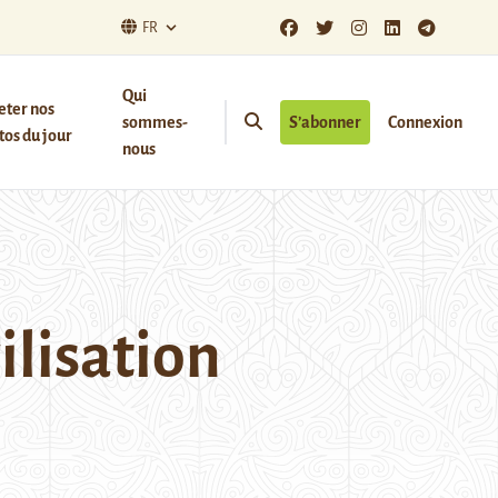
FR
Qui
eter nos
sommes-
S’abonner
Connexion
os du jour
nous
ilisation