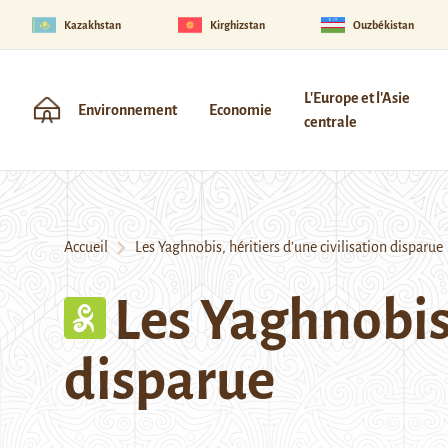
Kazakhstan
Kirghizstan
Ouzbékistan
L'Europe et l'Asie
Environnement
Economie
centrale
Accueil
Les Yaghnobis, héritiers d’une civilisation disparue
Les Yaghnobis,
disparue