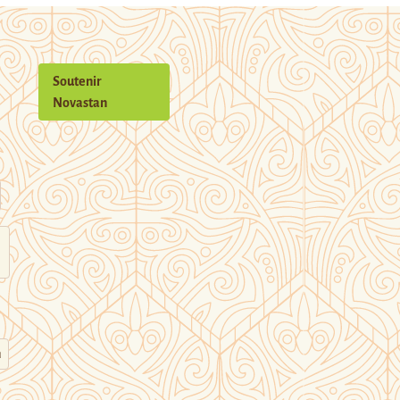
Soutenir
Novastan
n