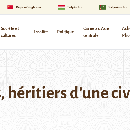
Région Ouïghoure
Tadjikistan
Turkménistan
Société et
Carnets d’Asie
Ach
Insolite
Politique
cultures
centrale
Phot
 héritiers d’une civ