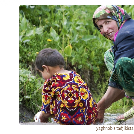
yaghnobis tadjikist