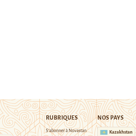
RUBRIQUES
NOS PAYS
S’abonner à Novastan
Kazakhstan