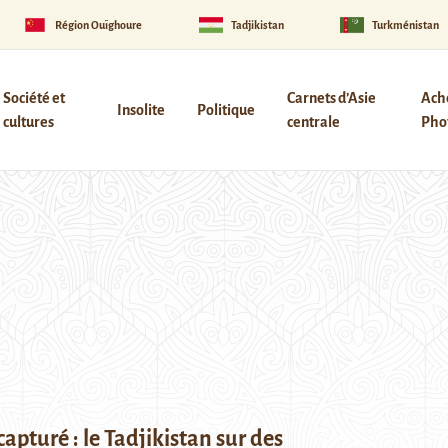
Région Ouïghoure
Tadjikistan
Turkménistan
Société et
Carnets d’Asie
Ach
Insolite
Politique
cultures
centrale
Phot
capturé : le Tadjikistan sur des