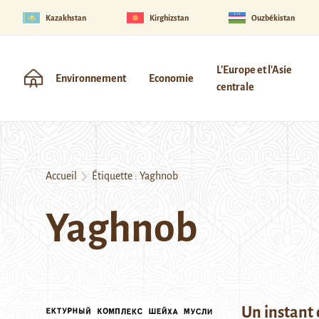
Kazakhstan
Kirghizstan
Ouzbékistan
L'Europe et l'Asie
Environnement
Economie
centrale
Accueil
Étiquette :
Yaghnob
Yaghnob
Un instant 