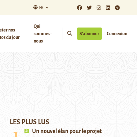
FR
Qui
eter nos
sommes-
S’abonner
Connexion
os du jour
nous
LES PLUS LUS
Un nouvel élan pour le projet