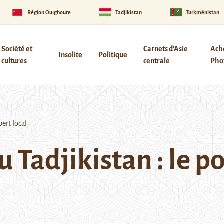
Région Ouïghoure
Tadjikistan
Turkménistan
Société et
Carnets d’Asie
Ach
Insolite
Politique
cultures
centrale
Phot
ert local
Tadjikistan : le po