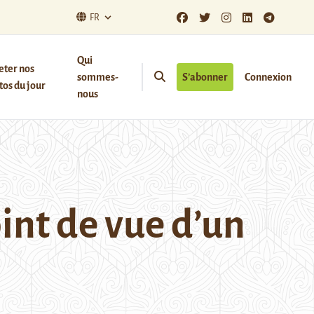
FR
Qui
eter nos
sommes-
S’abonner
Connexion
os du jour
nous
int de vue d’un