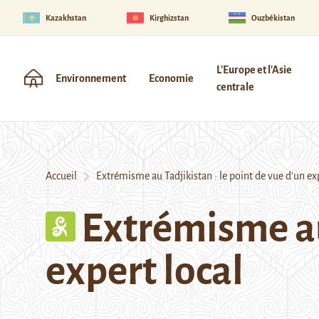
Kazakhstan
Kirghizstan
Ouzbékistan
L'Europe et l'Asie
Environnement
Economie
centrale
Accueil
Extrémisme au Tadjikistan : le point de vue d’un exp
Extrémisme au 
expert local