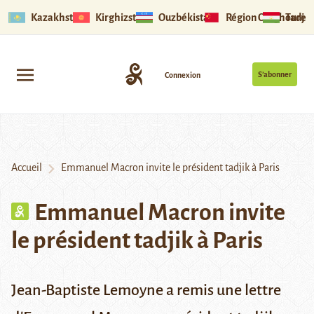
Kazakhstan
Kirghizstan
Ouzbékistan
Région Ouïghoure
Tadjik
S’abonner
Connexion
Accueil
Emmanuel Macron invite le président tadjik à Paris
Emmanuel Macron invite
le président tadjik à Paris
Jean-Baptiste Lemoyne a remis une lettre