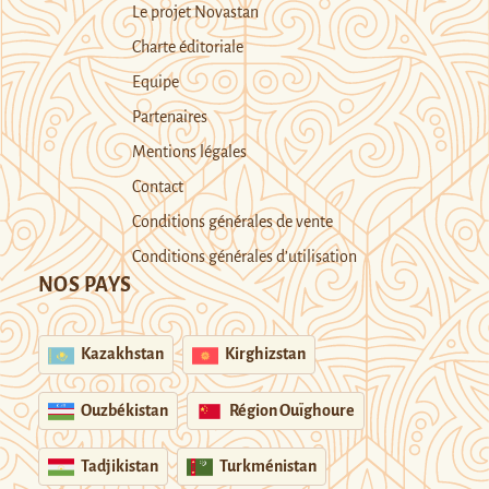
Le projet Novastan
Charte éditoriale
Equipe
Partenaires
Mentions légales
Contact
Conditions générales de vente
Conditions générales d’utilisation
NOS PAYS
Kazakhstan
Kirghizstan
Ouzbékistan
Région Ouïghoure
Tadjikistan
Turkménistan