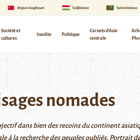
Région Ouïghoure
Tadjikistan
Turkménistan
Société et
Carnets d’Asie
Ach
Insolite
Politique
cultures
centrale
Phot
visages nomades
 objectif dans bien des recoins du continent asi
ale à la recherche des peuples oubliés. Portrait 