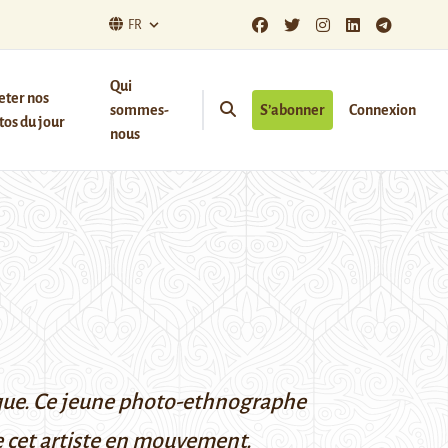
FR
Qui
eter nos
sommes-
S’abonner
Connexion
os du jour
nous
atique. Ce jeune photo-ethnographe
de cet artiste en mouvement.