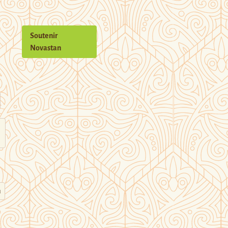
Soutenir
Novastan
n