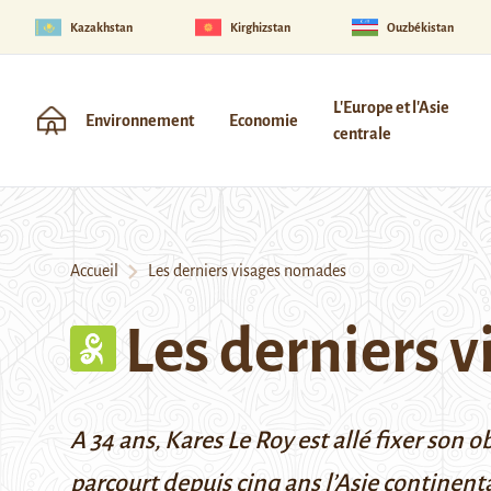
Kazakhstan
Kirghizstan
Ouzbékistan
L'Europe et l'Asie
Environnement
Economie
centrale
Accueil
Les derniers visages nomades
Les derniers 
A 34 ans, Kares Le Roy est allé fixer son
parcourt depuis cinq ans l’Asie continent