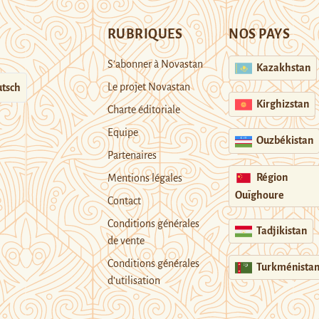
RUBRIQUES
NOS PAYS
S’abonner à Novastan
Kazakhstan
Le projet Novastan
tsch
Kirghizstan
Charte éditoriale
Equipe
Ouzbékistan
Partenaires
Région
Mentions légales
Ouïghoure
Contact
Conditions générales
Tadjikistan
de vente
Conditions générales
Turkménista
d’utilisation