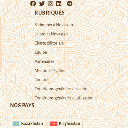
RUBRIQUES
S’abonner à Novastan
Le projet Novastan
Charte éditoriale
Equipe
Partenaires
Mentions légales
Contact
Conditions générales de vente
Conditions générales d’utilisation
NOS PAYS
Kazakhstan
Kirghizstan