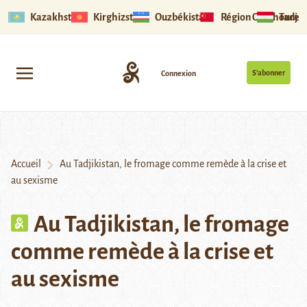
Kazakhstan
Kirghizstan
Ouzbékistan
Région Ouïghoure
Tadjik
S’abonner
Connexion
Accueil
Au Tadjikistan, le fromage comme remède à la crise et
au sexisme
Au Tadjikistan, le fromage
comme remède à la crise et
au sexisme