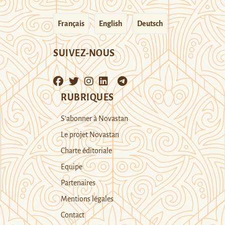
Français
English
Deutsch
SUIVEZ-NOUS
RUBRIQUES
S’abonner à Novastan
Le projet Novastan
Charte éditoriale
Equipe
Partenaires
Mentions légales
Contact