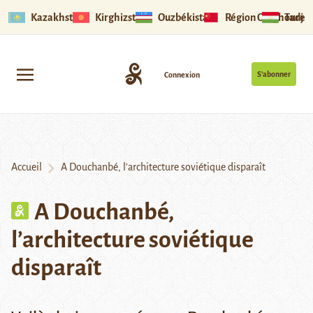
Kazakhstan
Kirghizstan
Ouzbékistan
Région Ouïghoure
Tadjik
S’abonner
Connexion
Accueil
A Douchanbé, l’architecture soviétique disparaît
A Douchanbé,
l’architecture soviétique
disparaît