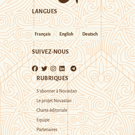
LANGUES
Français
English
Deutsch
SUIVEZ-NOUS
RUBRIQUES
S’abonner à Novastan
Le projet Novastan
Charte éditoriale
Equipe
Partenaires