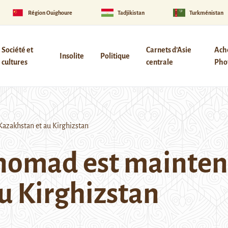
Région Ouïghoure
Tadjikistan
Turkménistan
Société et
Carnets d’Asie
Ach
Insolite
Politique
cultures
centrale
Phot
Kazakhstan et au Kirghizstan
 nomad est mainten
u Kirghizstan