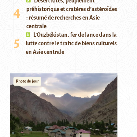
Desert kites, peuplement
préhistorique et cratères d’astéroïdes
: résumé de recherches en Asie
centrale
L’Ouzbékistan, fer de lance dans la
lutte contre le trafic de biens culturels
en Asie centrale
Photo du jour