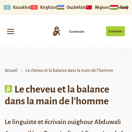
Kazakhstan
Kirghizstan
Ouzbékistan
Région Ouïghoure
Tadjik
S’abonner
Connexion
Accueil
Le cheveu et la balance dans la main de l’homme
Le cheveu et la balance
dans la main de l’homme
Le linguiste et écrivain ouïghour Abduwali