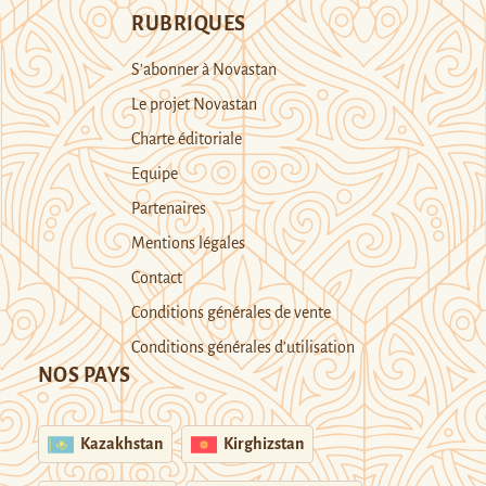
RUBRIQUES
S’abonner à Novastan
Le projet Novastan
Charte éditoriale
Equipe
Partenaires
Mentions légales
Contact
Conditions générales de vente
Conditions générales d’utilisation
NOS PAYS
Kazakhstan
Kirghizstan