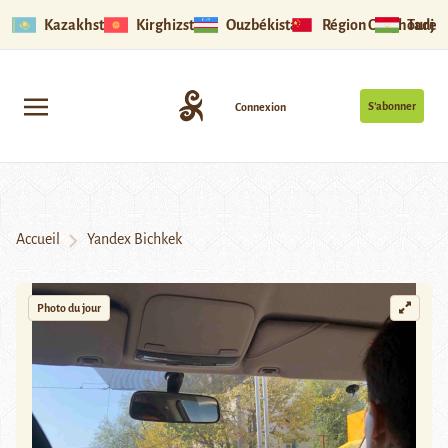
Kazakhstan
Kirghizstan
Ouzbékistan
Région Ouïghoure
Tadjik
S’abonner
Connexion
Accueil
Yandex Bichkek
Photo du jour