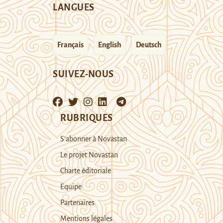
LANGUES
Français
English
Deutsch
SUIVEZ-NOUS
RUBRIQUES
S’abonner à Novastan
Le projet Novastan
Charte éditoriale
Equipe
Partenaires
Mentions légales