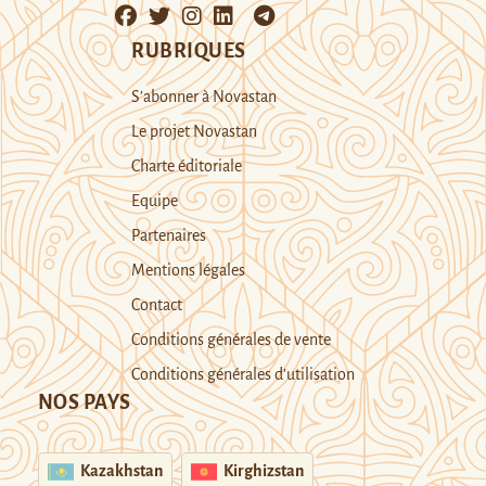
RUBRIQUES
S’abonner à Novastan
Le projet Novastan
Charte éditoriale
Equipe
Partenaires
Mentions légales
Contact
Conditions générales de vente
Conditions générales d’utilisation
NOS PAYS
Kazakhstan
Kirghizstan