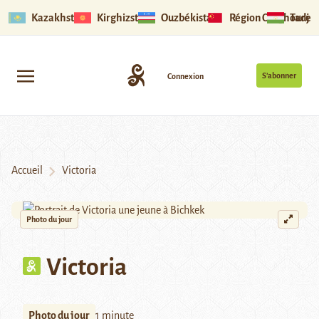
Kazakhstan
Kirghizstan
Ouzbékistan
Région Ouïghoure
Tadjik
S’abonner
Connexion
Accueil
Victoria
Photo du jour
Victoria
Photo du jour
1 minute